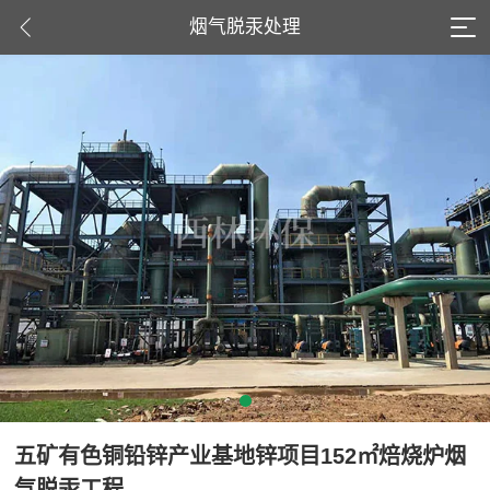
烟气脱汞处理
五矿有色铜铅锌产业基地锌项目152㎡焙烧炉烟
气脱汞工程